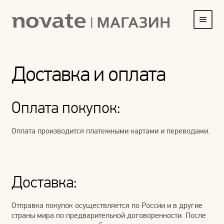
Перейти
Перейти
к
к
навигации
содержимому
ГЛАВНАЯ
Доставка и оплата
HOME
ДОСТАВКА И ОПЛАТА
Оплата покупок:
КОРЗИНА
Оплата производится платежными картами и переводами.
МОЯ УЧЕТНАЯ ЗАПИСЬ
О НАС
Доставка:
ОБОИ
Отправка покупок осуществляется по России и в другие
ОФОРМИТЬ ЗАКАЗ
страны мира по предварительной договоренности. После