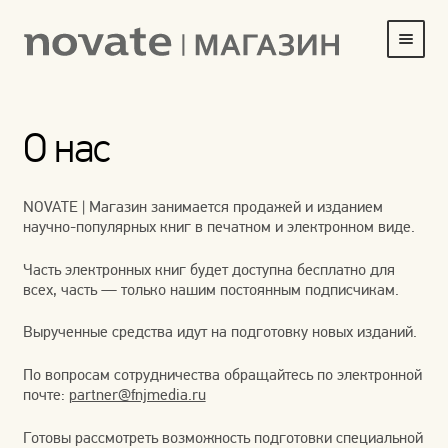
Перейти
Перейти
к
к
навигации
содержимому
ГЛАВНАЯ
О нас
HOME
ДОСТАВКА И ОПЛАТА
NOVATE | Магазин занимается продажей и изданием
научно-популярных книг в печатном и электронном виде.
КОРЗИНА
Часть электронных книг будет доступна бесплатно для
МОЯ УЧЕТНАЯ ЗАПИСЬ
всех, часть — только нашим постоянным подписчикам.
О НАС
Вырученные средства идут на подготовку новых изданий.
По вопросам сотрудничества обращайтесь по электронной
ОБОИ
почте:
partner@fnjmedia.ru
ОФОРМИТЬ ЗАКАЗ
Готовы рассмотреть возможность подготовки специальной